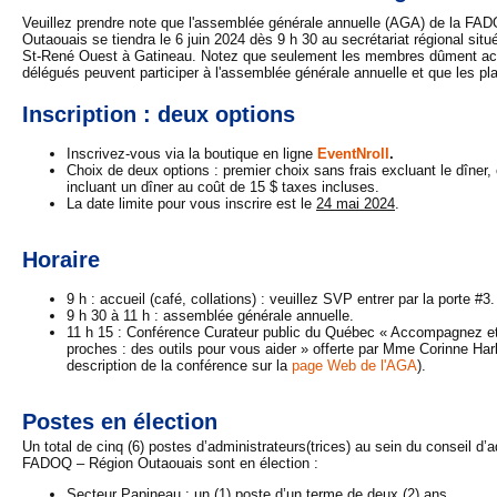
Veuillez prendre note que l'assemblée générale annuelle (AGA) de la FA
Outaouais se tiendra le 6 juin 2024 dès 9 h 30 au secrétariat régional situ
St-René Ouest à Gatineau. Notez que seulement les membres dûment accr
délégués peuvent participer à l'assemblée générale annuelle et que les pla
Inscription : deux options
Inscrivez-vous via la boutique en ligne
EventNroll
.
Choix de deux options : premier choix sans frais excluant le dîner
incluant un dîner au coût de 15 $ taxes incluses.
La date limite pour vous inscrire est le
24 mai 2024
.
Horaire
9 h : accueil (café, collations) : veuillez SVP entrer par la porte #3.
9 h 30 à 11 h : assemblée générale annuelle.
11 h 15 : Conférence Curateur public du Québec « Accompagnez e
proches : des outils pour vous aider » offerte par Mme Corinne Har
description de la conférence sur la
page Web de l'AGA
).
Postes en élection
Un total de cinq (6) postes d’administrateurs(trices) au sein du conseil d’a
FADOQ – Région Outaouais sont en élection :
Secteur Papineau : un (1) poste d’un terme de deux (2) ans.