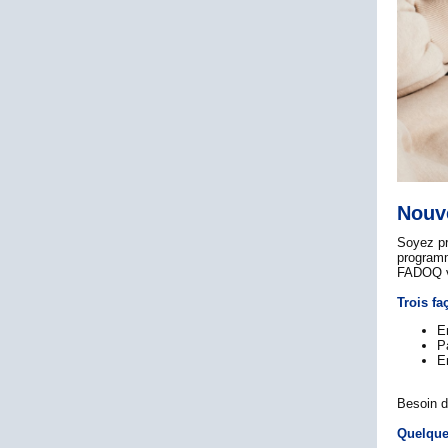
Nouve
Soyez pr
program
FADOQ va
Trois fa
E
P
E
Besoin d
Quelque