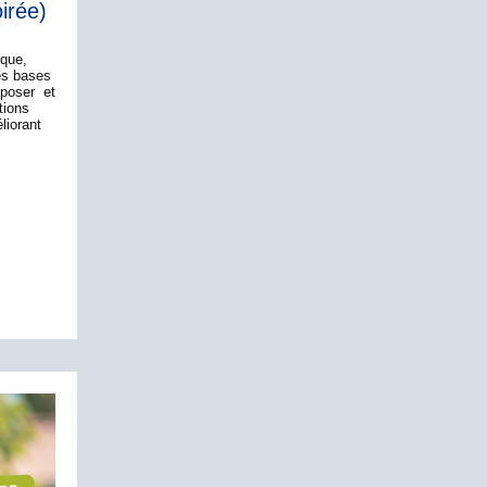
oirée)
ique,
es bases
 poser et
tions
liorant