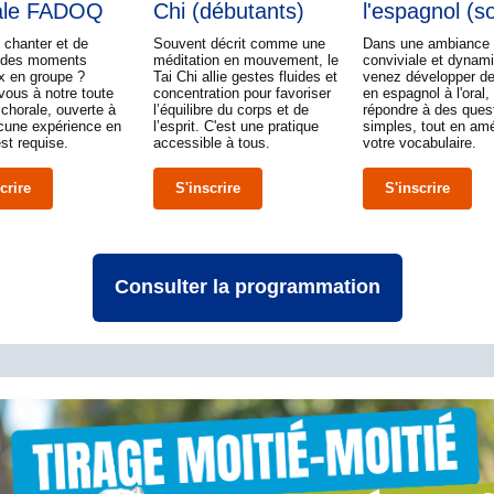
ale FADOQ
Chi (débutants)
l'espagnol (s
 chanter et de
Souvent décrit comme une
Dans une ambiance
r des moments
méditation en mouvement, le
conviviale et dynam
x en groupe ?
Tai Chi allie gestes fluides et
venez développer d
vous à notre toute
concentration pour favoriser
en espagnol à l'oral,
 chorale, ouverte à
l’équilibre du corps et de
répondre à des ques
cune expérience en
l’esprit. C'est une pratique
simples, tout en amé
st requise.
accessible à tous.
votre vocabulaire.
crire
S'inscrire
S'inscrire
Consulter la programmation