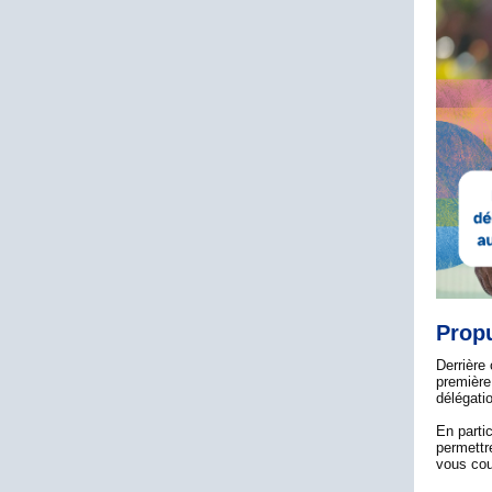
Propu
Derrière
première
délégati
En partic
permettr
vous cou