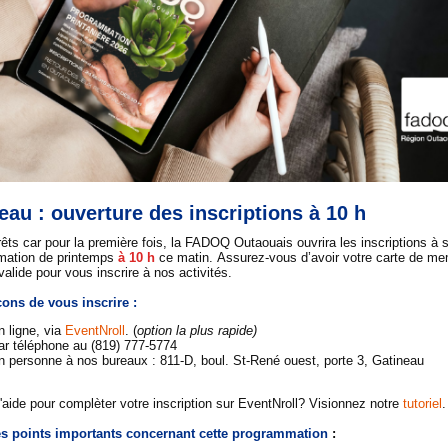
au : ouverture des inscriptions à 10 h
êts car pour la première fois, la FADOQ Outaouais ouvrira les inscriptions à 
mation de printemps
à 10 h
ce matin. Assurez-vous d’avoir votre carte de m
lide pour vous inscrire à nos activités.
çons de vous inscrire
:
n ligne, via
EventNroll
. (
option la plus rapide)
ar téléphone au (819) 777-5774
n personne à nos bureaux : 811-D, boul. St-René ouest, porte 3, Gatineau
'aide pour complèter votre inscription sur EventNroll? Visionnez notre
tutoriel
.
s points importants concernant cette programmation
: