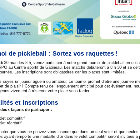
oi de pickleball : Sortez vos raquettes !
i 30 mai dès 8 h, venez participer à notre grand tournoi de pickleball en colla
RPO au Centre sportif de Gatineau. Les matchs débuteront à 8 h 30 et se dér
journée. Les inscriptions sont obligatoires car les places sont limitées.
 soyez un joueur aguerri ou amateur, ce tournoi promet d’être une journée m
 et de plaisir ! Compte tenu de l’engouement anticipé pour cet événement, no
eons vivement à réserver votre place sans tarder.
ités et inscriptions
e deux façons de participer :
olet compétitif
let récréatif
 noter que vous ne pouvez-vous inscrire que dans un seul volet et que seules 
s ayant remporté une médaille d’or dans le volet compétitif seront invitées à p