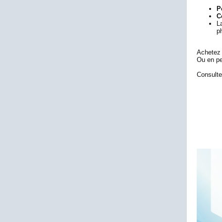
P
C
L
p
Achetez v
Ou en pe
Consulte