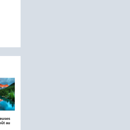
euses
oût au