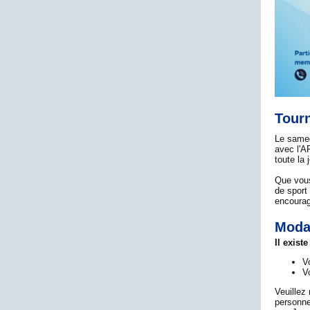
Tourn
Le samed
avec l'A
toute la 
Que vous
de sport
encourag
Modal
Il exist
V
Vo
Veuillez
personne