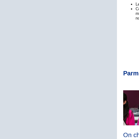
L
C
m
n
Parmi
On ch