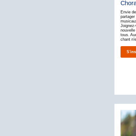
Chor
Envie de
partage
musicau
Joignez-
nouvelle
tous. Au
chant n'e
S'ins