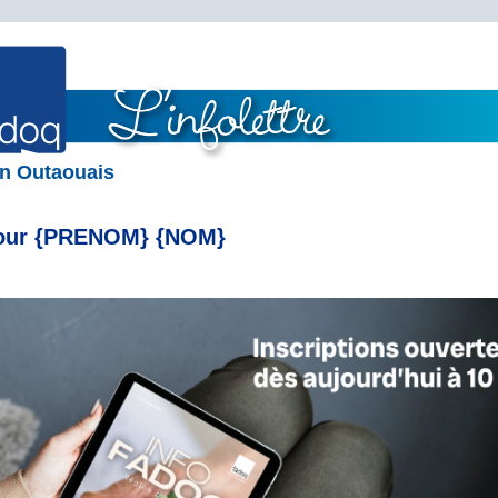
n Outaouais
our {PRENOM} {NOM}