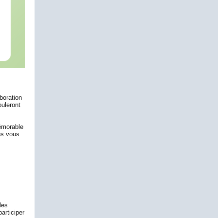
boration
ouleront
émorable
us vous
les
articiper