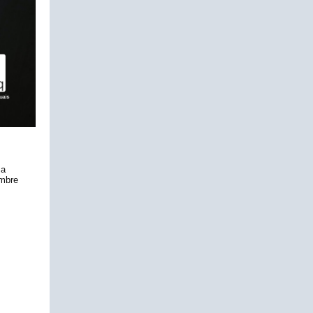
sa
embre