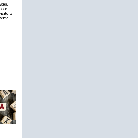
axes
.
 pour
isite à
tente.