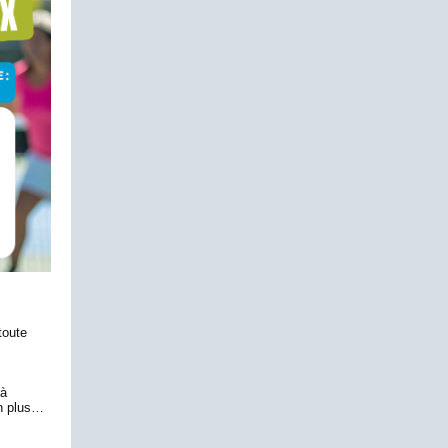
toute
 à
en plus…