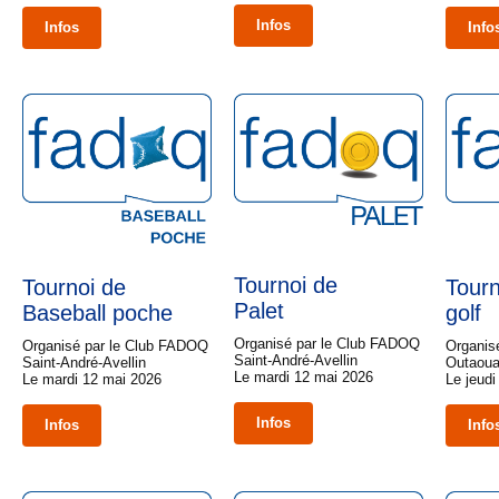
Infos
Infos
Info
Tournoi de
Tournoi de
Tourn
Palet
Baseball poche
golf
Organisé par le Club FADOQ
Organisé par le Club FADOQ
Organis
Saint-André-Avellin
Saint-André-Avellin
Outaou
Le mardi 12 mai 2026
Le mardi 12 mai 2026
Le jeudi
Infos
Infos
Info