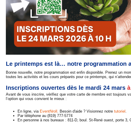
Le printemps est là… notre programmation a
Bonne nouvelle, notre programmation est enfin disponible. Prenez un mom
toutes les activités et les cours préparés pour ce printemps, qui n’attend
Inscriptions ouvertes dès le mardi 24 mars
à
Avant de vous inscrire, vérifiez que votre carte de membre est toujours va
l’option qui vous convient le mieux :
En ligne, via
EventNroll
. Besoin d'aide ? Visionnez notre
tutoriel
.
Par téléphone au (819) 777-5774
En personne à nos bureaux : 811-D, boul. St-René ouest, porte 3, 