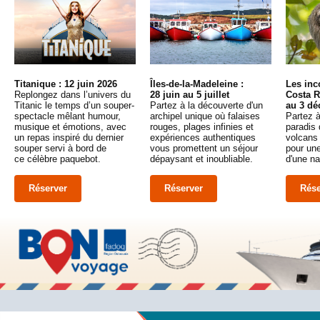
Titanique : 12 juin 2026
Îles-de-la-Madeleine :
Les inc
Replongez dans l’univers du
28 juin au 5 juillet
Costa R
Titanic le temps d’un souper-
Partez à la découverte d'un
au 3 d
spectacle mêlant humour,
archipel unique où falaises
Partez à
musique et émotions, avec
rouges, plages infinies et
paradis 
un repas inspiré du dernier
expériences authentiques
volcans 
souper servi à bord de
vous promettent un séjour
pour un
ce célèbre paquebot.
dépaysant et inoubliable.
d'une na
Réserver
Réserver
Rése