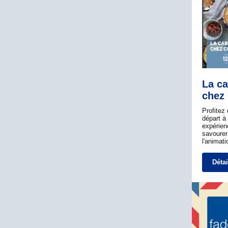
La ca
chez
Profitez
départ à
expérien
savourer
l'animati
Détai