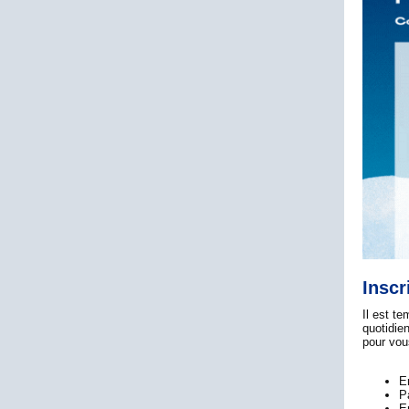
Inscr
Il est te
quotidie
pour vou
E
P
E