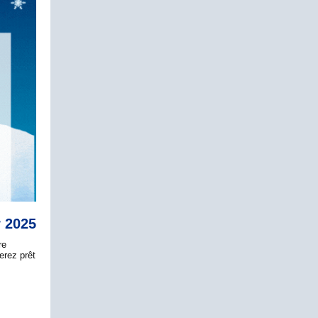
r 2025
re
erez prêt