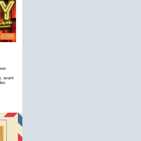
nne-
n, avant
des
!