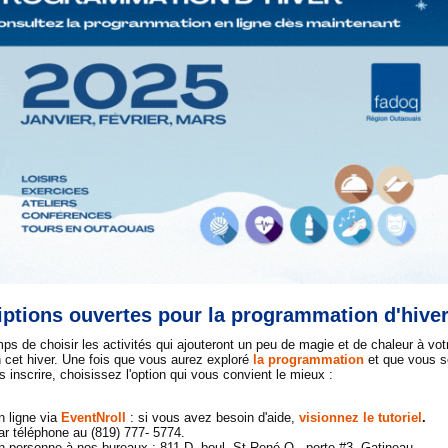
iptions ouvertes pour la programmation d'hive
mps de choisir les activités qui ajouteront un peu de magie et de chaleur à vot
n cet hiver. Une fois que vous aurez exploré
la programmation
et que vous s
s inscrire,
choisissez l'option qui vous convient le mieux :
n ligne via
EventNroll
: si vous avez besoin d'aide,
visionnez le tutoriel
.
ar téléphone au (819) 777- 5774.
n personne à nos bureaux : 811-D, boul. St-René O., porte #3, Gatineau.