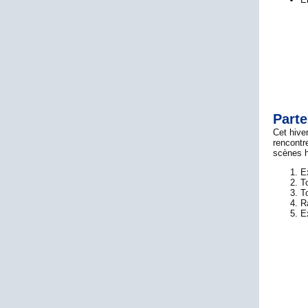
Parte
Cet hive
rencontr
scènes h
E
T
To
R
E