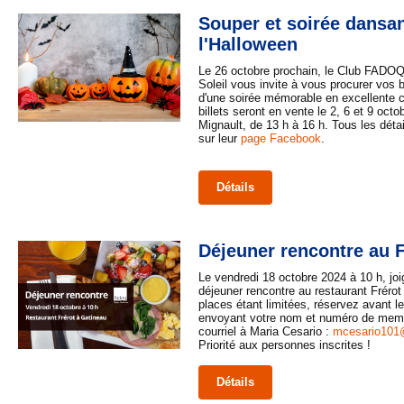
Souper et soirée dansa
l'Halloween
Le 26 octobre prochain, le Club FADOQ
Soleil vous invite à vous procurer vos bi
d'une soirée mémorable en excellente 
billets seront en vente le 2, 6 et 9 oct
Mignault, de 13 h à 16 h. Tous les déta
sur leur
page Facebook
.
Détails
Déjeuner rencontre au 
Le vendredi 18 octobre 2024 à 10 h, jo
déjeuner rencontre au restaurant Frérot
places étant limitées, réservez avant l
envoyant votre nom et numéro de me
courriel à Maria Cesario :
mcesario101
Priorité aux personnes inscrites !
Détails