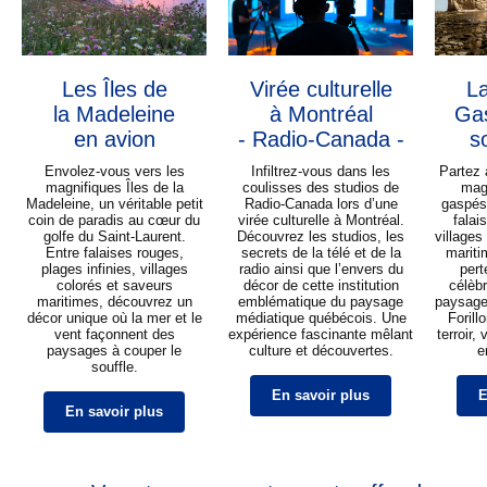
Les Îles de
Virée culturelle
La
la Madeleine
à Montréal
Ga
en avion
- Radio-Canada -
s
Envolez-vous vers les
Infiltrez-vous dans les
Partez 
magnifiques Îles de la
coulisses des studios de
mag
Madeleine, un véritable petit
Radio-Canada lors d’une
gaspés
coin de paradis au cœur du
virée culturelle à Montréal.
falai
golfe du Saint-Laurent.
Découvrez les studios, les
villages
Entre falaises rouges,
secrets de la télé et de la
mariti
plages infinies, villages
radio ainsi que l’envers du
pert
colorés et saveurs
décor de cette institution
célèbr
maritimes, découvrez un
emblématique du paysage
paysage
décor unique où la mer et le
médiatique québécois. Une
Forill
vent façonnent des
expérience fascinante mêlant
terroir,
paysages à couper le
culture et découvertes.
e
souffle.
En savoir plus
E
En savoir plus