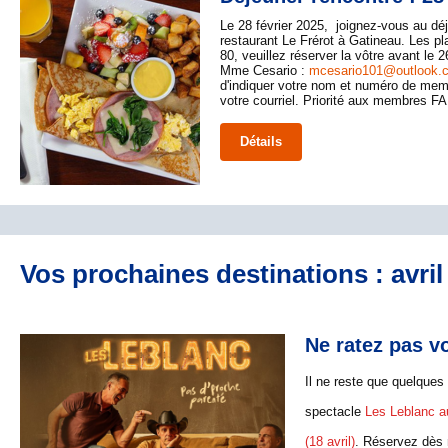
Le 28 février 2025, joignez-vous au dé
restaurant Le Frérot à Gatineau. Les pl
80, veuillez réserver la vôtre avant le 2
Mme Cesario :
mcesario101@outlook.
d'indiquer votre nom et numéro de m
votre courriel. Priorité aux membres F
Détails
Vos prochaines destinations : avril
Ne ratez pas v
Il ne reste que quelques
spectacle
Les Leblanc a
(18 avril)
. Réservez dès